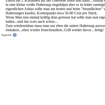
Zuerst die 2 Schrauben auf der Oberseite lösen und dann....einmal k
in eine kleine weiße Halterung eingeklipst aber es ist leider unmög
eigentlichen Asbau sollte man am besten mal beim "freundlichen" v
Halterungen kaufen, Kostenpunkt etwa 50-80 Cent pro Stück.
Wenn Man nun einmal kräftig dran gerissen hat sollte man nun eig
halten...und das wars auch schon....
Zum wiedereinbau muss man nur eben die untere Halterung auswec
einhaken...oben wieder festschrauiben..Grill wieder davor....fertig!