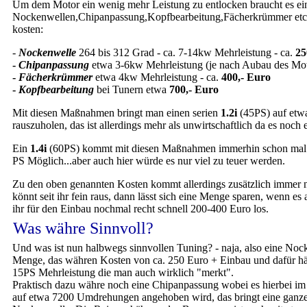
Um dem Motor ein wenig mehr Leistung zu entlocken braucht es ein 
Nockenwellen,Chipanpassung,Kopfbearbeitung,Fächerkrümmer etc. 
kosten:
-
Nockenwelle
264 bis 312 Grad - ca. 7-14kw Mehrleistung - ca.
25
-
Chipanpassung
etwa 3-6kw Mehrleistung (je nach Aubau des Mot
-
Fächerkrümmer
etwa 4kw Mehrleistung - ca.
400,- Euro
-
Kopfbearbeitung
bei Tunern etwa
700,- Euro
Mit diesen Maßnahmen bringt man einen serien
1.2i
(45PS) auf etw
rauszuholen, das ist allerdings mehr als unwirtschaftlich da es noch
Ein
1.4i
(60PS) kommt mit diesen Maßnahmen immerhin schon mal a
PS Möglich...aber auch hier würde es nur viel zu teuer werden.
Zu den oben genannten Kosten kommt allerdings zusätzlich immer n
könnt seit ihr fein raus, dann lässt sich eine Menge sparen, wenn es
ihr für den Einbau nochmal recht schnell 200-400 Euro los.
Was währe Sinnvoll?
Und was ist nun halbwegs sinnvollen Tuning? - naja, also eine Noc
Menge, das währen Kosten von ca. 250 Euro + Einbau und dafür hä
15PS Mehrleistung die man auch wirklich "merkt".
Praktisch dazu währe noch eine Chipanpassung wobei es hierbei i
auf etwa 7200 Umdrehungen angehoben wird, das bringt eine ganze