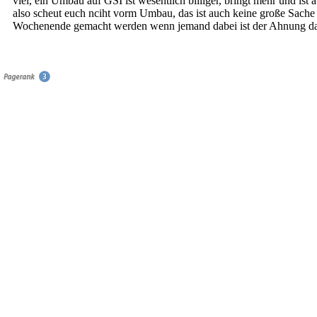
viel, ein Umbau auf GSI ist wesentlich billiger, bringt mehr und ist a
also scheut euch nciht vorm Umbau, das ist auch keine große Sache
Wochenende gemacht werden wenn jemand dabei ist der Ahnung da