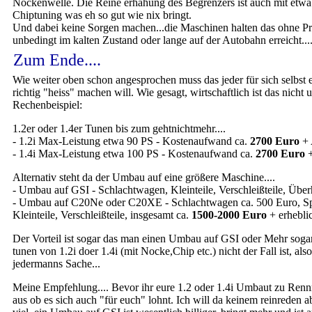
Nockenwelle. Die Reine erhähung des Begrenzers ist auch mit etwa 
Chiptuning was eh so gut wie nix bringt.
Und dabei keine Sorgen machen...die Maschinen halten das ohne P
unbedingt im kalten Zustand oder lange auf der Autobahn erreicht...
Zum Ende....
Wie weiter oben schon angesprochen muss das jeder für sich selbst e
richtig "heiss" machen will. Wie gesagt, wirtschaftlich ist das nicht
Rechenbeispiel:
1.2er oder 1.4er Tunen bis zum gehtnichtmehr....
- 1.2i Max-Leistung etwa 90 PS - Kostenaufwand ca.
2700 Euro
+ 
- 1.4i Max-Leistung etwa 100 PS - Kostenaufwand ca.
2700 Euro
+
Alternativ steht da der Umbau auf eine größere Maschine....
- Umbau auf GSI - Schlachtwagen, Kleinteile, Verschleißteile, Übe
- Umbau auf C20Ne oder C20XE - Schlachtwagen ca. 500 Euro, Spez
Kleinteile, Verschleißteile, insgesamt ca.
1500-2000 Euro
+ erhebli
Der Vorteil ist sogar das man einen Umbau auf GSI oder Mehr soga
tunen von 1.2i doer 1.4i (mit Nocke,Chip etc.) nicht der Fall ist, also
jedermanns Sache...
Meine Empfehlung.... Bevor ihr eure 1.2 oder 1.4i Umbaut zu Ren
aus ob es sich auch "für euch" lohnt. Ich will da keinem reinreden abe